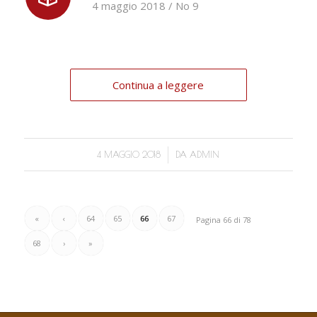
4 maggio 2018 / No 9
Continua a leggere
/
4 MAGGIO 2018
DA
ADMIN
«
‹
64
65
66
67
Pagina 66 di 78
68
›
»