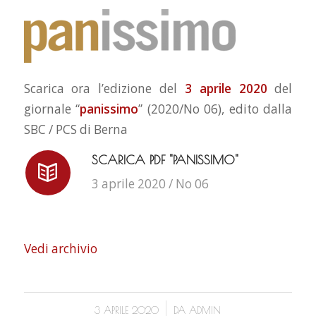
Scarica ora l’edizione del
3 aprile 2020
del
giornale “
panissimo
” (2020/No 06), edito dalla
SBC / PCS di Berna
SCARICA PDF "PANISSIMO"
3 aprile 2020 / No 06
Vedi archivio
/
3 APRILE 2020
DA
ADMIN