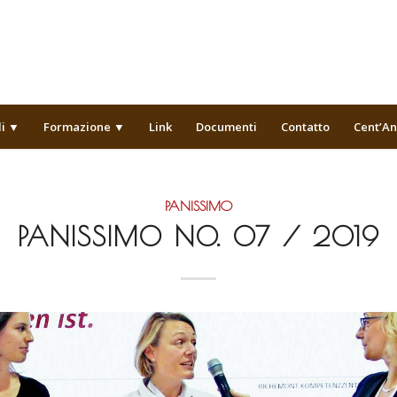
li ▼
Formazione ▼
Link
Documenti
Contatto
Cent’An
PANISSIMO
PANISSIMO NO. 07 / 2019