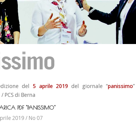
edizione del
5 aprile 2019
del giornale “
panissimo
”
 / PCS di Berna
ARICA PDF "PANISSIMO"
prile 2019 / No 07