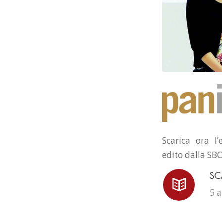
Scarica ora l’
edito dalla SBC
SC
5 a