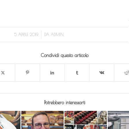
/
5 APRILE 2019
DA
ADMIN
Condividi questo articolo
Potrebbero interessarti