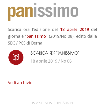
Scarica ora l’edizione del
18 aprile 2019
del
giornale “
panissimo
” (2019/No 08), edito dalla
SBC / PCS di Berna
SCARICA PDF "PANISSIMO"
18 aprile 2019 / No 08
Vedi archivio
/
18 APRILE 2019
DA
ADMIN