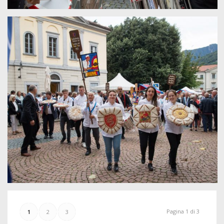
Pagina 1 di 3
1
2
3