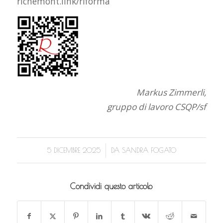
richemont.link/riforma
Markus Zimmerli,
gruppo di lavoro CSQP/sf
/
5 DICEMBRE 2025
DA
SANDRA FOGATO
Condividi questo articolo