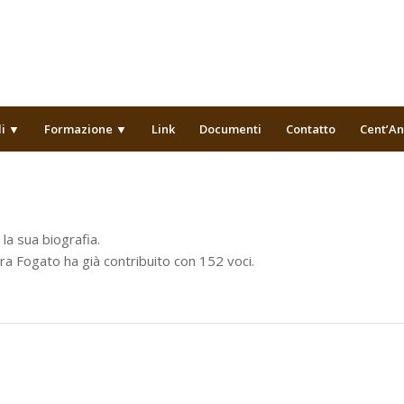
li ▼
Formazione ▼
Link
Documenti
Contatto
Cent’An
la sua biografia.
ra Fogato
ha già contribuito con 152 voci.