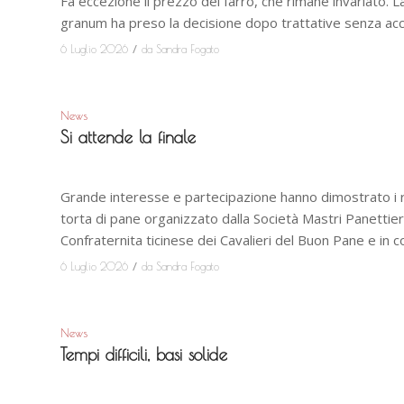
Fa eccezione il prezzo del farro, che rimane invariato. 
granum ha preso la decisione dopo trattative senza acc
/
6 Luglio 2026
da
Sandra Fogato
News
Si attende la finale
Grande interesse e partecipazione hanno dimostrato i re
torta di pane organizzato dalla Società Mastri Panettier
Confraternita ticinese dei Cavalieri del Buon Pane e in c
/
6 Luglio 2026
da
Sandra Fogato
News
Tempi difficili, basi solide