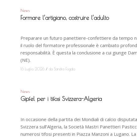
News
Formare l’artigiano, costruire l’adulto
Preparare un futuro panettiere-confettiere da tempo no
il ruolo del formatore professionale è cambiato profondam
responsabilità. È questa la conclusione a cui giunge Da
(NE).
/
16 Luglio 2026
da
Sandra Fogato
News
Gipfel per i tifosi Svizzera-Algeria
In occasione della partita dei Mondiali di calcio disputata 
Svizzera sull’Algeria, la Società Mastri Panettieri Pastic
numerosi tifosi presenti in Piazza Manzoni a Lugano. La