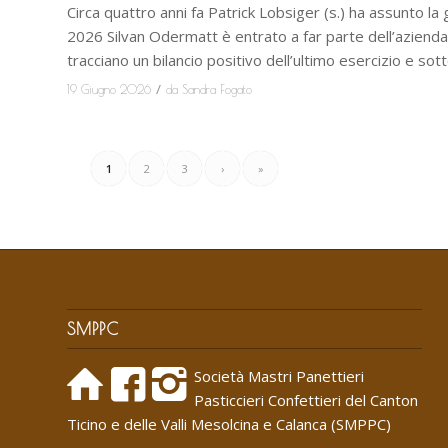
Circa quattro anni fa Patrick Lobsiger (s.) ha assunto la
2026 Silvan Odermatt è entrato a far parte dell’azienda in
tracciano un bilancio positivo dell’ultimo esercizio e so
/
19 Giugno 2026
da
Sandra Fogato
1
2
3
›
»
SMPPC
Società Mastri Panettieri
Pasticcieri Confettieri del Canton
Ticino e delle Valli Mesolcina e Calanca (SMPPC)