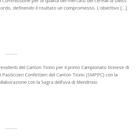
La Commissione per la qualità del mercato dei cereali di swiss
ordo, definendo il risultato un compromesso. L’obiettivo […]
sidenti del Canton Ticino per il primo Campionato ticinese di
i Pasticcieri Confettieri del Canton Ticino (SMPPC) con la
ollaborazione con la Sagra dell’uva di Mendrisio.