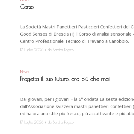
Corso
La Società Mastri Panettieri Pasticcieri Confettieri del 
Good Senses di Brescia (I) il Corso di analisi sensoriale
Centro Professionale Tecnico di Trevano a Canobbio.
/
17 Luglio 2026
da
Sandra Fogato
News
Progetta il tuo futuro, ora più che mai
Dai giovani, per i giovani – la 6ª ondata La sesta edizi
dall’Associazione svizzera mastri panettieri-confettieri
ed ha ora uno stile più fresco, più accattivante e più abb
/
17 Luglio 2026
da
Sandra Fogato