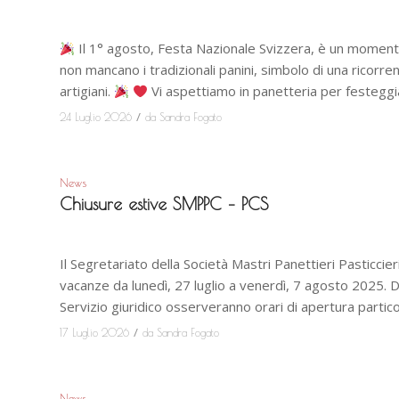
Il 1° agosto, Festa Nazionale Svizzera, è un momento 
non mancano i tradizionali panini, simbolo di una ricorre
artigiani.
Vi aspettiamo in panetteria per festeggiar
/
24 Luglio 2026
da
Sandra Fogato
News
Chiusure estive SMPPC – PCS
Il Segretariato della Società Mastri Panettieri Pasticcie
vacanze da lunedì, 27 luglio a venerdì, 7 agosto 2025. Du
Servizio giuridico osserveranno orari di apertura particol
/
17 Luglio 2026
da
Sandra Fogato
News