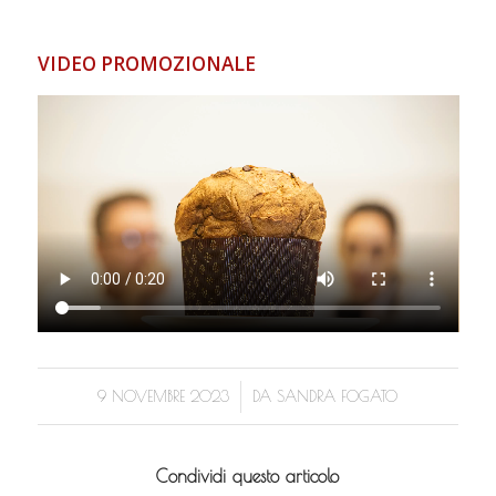
VIDEO PROMOZIONALE
/
9 NOVEMBRE 2023
DA
SANDRA FOGATO
Condividi questo articolo