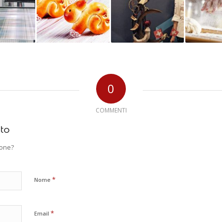
0
COMMENTI
to
ione?
*
Nome
*
Email