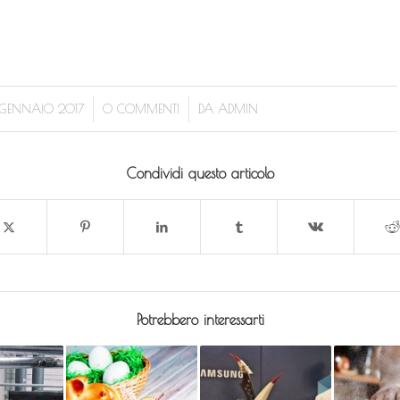
/
/
 GENNAIO 2017
0 COMMENTI
DA
ADMIN
Condividi questo articolo
Potrebbero interessarti