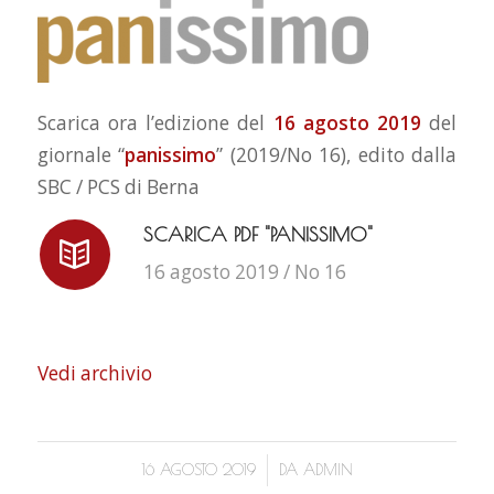
Scarica ora l’edizione del
16 agosto 2019
del
giornale “
panissimo
” (2019/No 16), edito dalla
SBC / PCS di Berna
SCARICA PDF "PANISSIMO"
16 agosto 2019 / No 16
Vedi archivio
/
16 AGOSTO 2019
DA
ADMIN