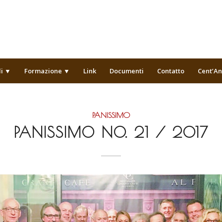
li ▼
Formazione ▼
Link
Documenti
Contatto
Cent’An
PANISSIMO
PANISSIMO NO. 21 / 2017