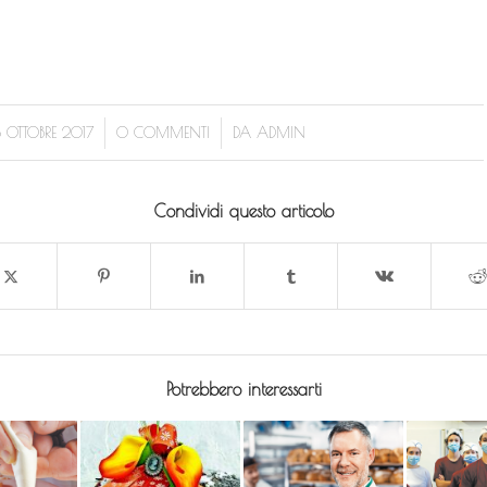
/
/
3 OTTOBRE 2017
0 COMMENTI
DA
ADMIN
Condividi questo articolo
Potrebbero interessarti