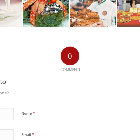
0
COMMENTI
to
ione?
*
Nome
*
Email