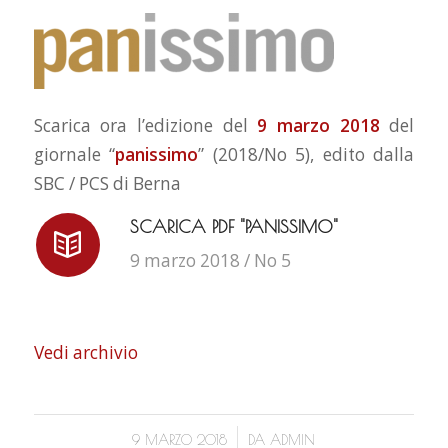
Scarica ora l’edizione del
9 marzo 2018
del
giornale “
panissimo
” (2018/No 5), edito dalla
SBC / PCS di Berna
SCARICA PDF "PANISSIMO"
9 marzo 2018 / No 5
Vedi archivio
/
9 MARZO 2018
DA
ADMIN