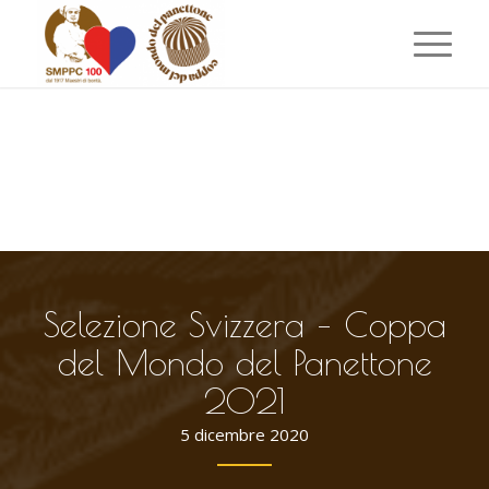
Selezione Svizzera – Coppa
del Mondo del Panettone
2021
5 dicembre 2020