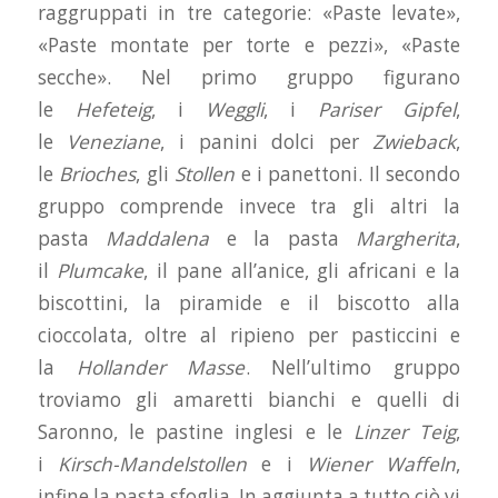
raggruppati in tre categorie: «Paste levate»,
«Paste montate per torte e pezzi», «Paste
secche». Nel primo gruppo figurano
le
Hefeteig
, i
Weggli
, i
Pariser Gipfel
,
le
Veneziane
, i panini dolci per
Zwieback
,
le
Brioches
, gli
Stollen
e i panettoni. Il secondo
gruppo comprende invece tra gli altri la
pasta
Maddalena
e la pasta
Margherita
,
il
Plumcake
, il pane all’anice, gli africani e la
biscottini, la piramide e il biscotto alla
cioccolata, oltre al ripieno per pasticcini e
la
Hollander Masse
. Nell’ultimo gruppo
troviamo gli amaretti bianchi e quelli di
Saronno, le pastine inglesi e le
Linzer Teig
,
i
Kirsch-Mandelstollen
e i
Wiener Waffeln
,
infine la pasta sfoglia. In aggiunta a tutto ciò vi