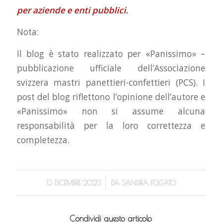
per aziende e enti pubblici.
Nota:
Il blog è stato realizzato per «Panissimo» –
pubblicazione ufficiale dell’Associazione
svizzera mastri panettieri-confettieri (PCS). I
post del blog riflettono l’opinione dell’autore e
«Panissimo» non si assume alcuna
responsabilità per la loro correttezza e
completezza.
/
13 DICEMBRE 2023
DA
SANDRA FOGATO
Condividi questo articolo