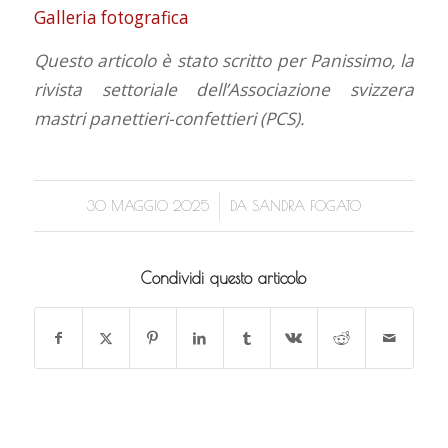
Galleria fotografica
Questo articolo è stato scritto per Panissimo, la
rivista settoriale dell’Associazione svizzera
mastri panettieri-confettieri (PCS).
/
30 MAGGIO 2025
DA
SANDRA FOGATO
Condividi questo articolo