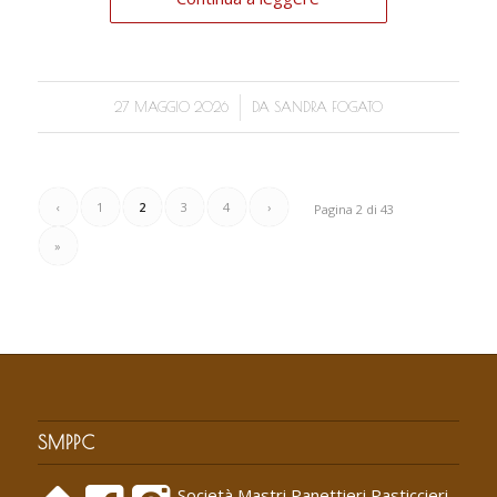
/
27 MAGGIO 2026
DA
SANDRA FOGATO
‹
1
2
3
4
›
Pagina 2 di 43
»
SMPPC
Società Mastri Panettieri Pasticcieri