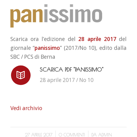
Scarica ora l’edizione del
28 aprile 2017
del
giornale “
panissimo
” (2017/No 10), edito dalla
SBC / PCS di Berna
SCARICA PDF "PANISSIMO"
28 aprile 2017 / No 10
Vedi archivio
/
/
27 APRILE 2017
0 COMMENTI
DA
ADMIN