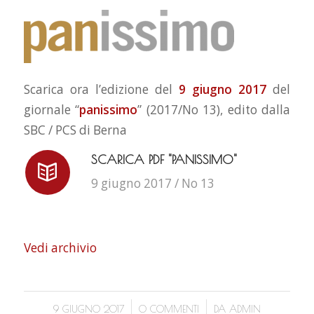
Scarica ora l’edizione del
9 giugno 2017
del
giornale “
panissimo
” (2017/No 13), edito dalla
SBC / PCS di Berna
SCARICA PDF "PANISSIMO"
9 giugno 2017 / No 13
Vedi archivio
/
/
9 GIUGNO 2017
0 COMMENTI
DA
ADMIN