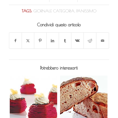
TAGS:
GIORNALE CATEGORIA
,
PANISSIMO
Condividi questo articolo
Potrebbero interessarti