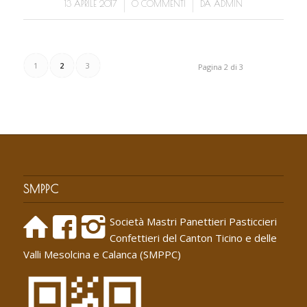
/
/
13 APRILE 2017
0 COMMENTI
DA
ADMIN
1
2
3
Pagina 2 di 3
SMPPC
Società Mastri Panettieri Pasticcieri
Confettieri del Canton Ticino e delle
Valli Mesolcina e Calanca (SMPPC)