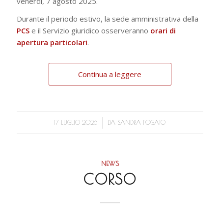
venerdì, 7 agosto 2025.
Durante il periodo estivo, la sede amministrativa della
PCS
e il Servizio giuridico osserveranno
orari di
apertura particolari
.
Continua a leggere
/
17 LUGLIO 2026
DA
SANDRA FOGATO
NEWS
CORSO